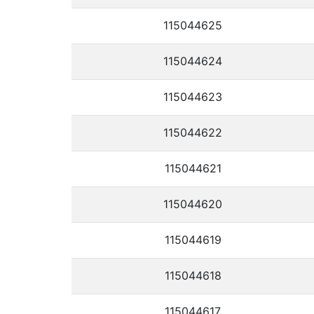
115044625
115044624
115044623
115044622
115044621
115044620
115044619
115044618
115044617