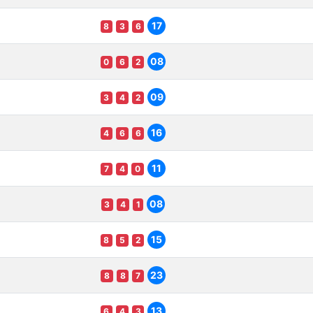
17
8
3
6
08
0
6
2
09
3
4
2
16
4
6
6
11
7
4
0
08
3
4
1
15
8
5
2
23
8
8
7
13
6
4
3