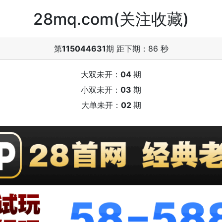
28mq.com(关注收藏)
第
115044631
期 距下期：
85 秒
大双未开：
04
期
小双未开：
03
期
大单未开：
02
期