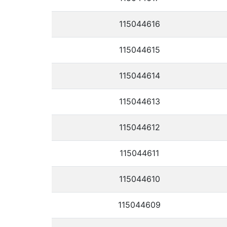
115044616
115044615
115044614
115044613
115044612
115044611
115044610
115044609