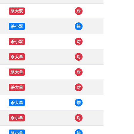
杀大双
对
杀小双
错
杀小双
对
杀大单
对
杀大单
对
杀大单
对
杀大单
错
杀小单
对
杀小单
错