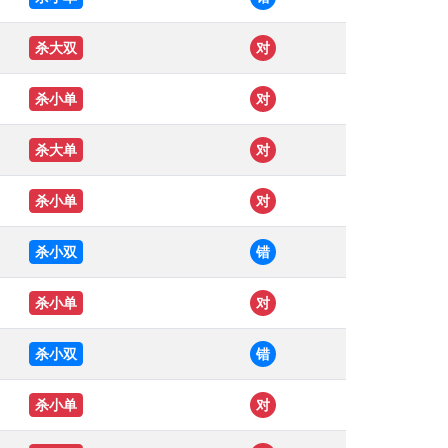
杀大双
对
杀小单
对
杀大单
对
杀小单
对
杀小双
错
杀小单
对
杀小双
错
杀小单
对