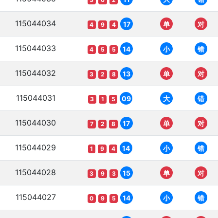
115044034
17
单
对
4
9
4
115044033
14
小
错
4
5
5
115044032
13
单
对
3
2
8
115044031
09
大
错
3
1
5
115044030
17
单
对
7
2
8
115044029
14
小
错
1
9
4
115044028
15
单
对
3
9
3
115044027
14
小
错
0
9
5