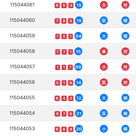
115044061
15
大
对
8
5
2
115044060
19
双
错
7
9
3
115044059
04
大
错
1
2
1
115044058
15
单
对
7
7
1
115044057
09
小
对
1
1
7
115044056
14
双
对
5
1
8
115044055
12
大
错
6
4
2
115044054
21
双
错
8
7
6
115044053
20
小
错
6
6
8