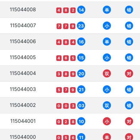
115044008
14
单
错
4
8
2
115044007
23
小
错
7
7
9
115044006
16
单
错
4
8
4
115044005
15
小
错
4
6
5
115044004
20
双
对
3
8
9
115044003
21
小
错
5
7
9
115044002
03
双
错
0
0
3
115044001
10
小
对
0
2
8
115044000
11
单
对
0
5
6