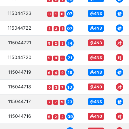
115044723
杀4N3
07
错
0
1
6
115044722
杀4N3
07
错
3
3
1
115044721
杀4N3
14
对
9
2
3
115044720
杀4N3
21
对
5
8
8
115044719
杀4N3
19
错
6
4
9
115044718
杀4N0
10
对
0
3
7
115044717
杀4N3
23
错
7
7
9
115044716
杀4N0
09
对
5
2
2