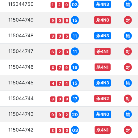
115044750
杀4N3
03
错
1
2
0
115044749
杀4N0
15
对
9
0
6
115044748
杀4N3
11
错
3
3
5
115044747
杀4N1
11
对
6
2
3
115044746
杀4N1
16
对
0
7
9
115044745
杀4N3
15
错
4
7
4
115044744
杀4N2
17
对
8
0
9
115044743
杀4N0
20
错
9
9
2
115044742
杀4N1
03
对
3
0
0