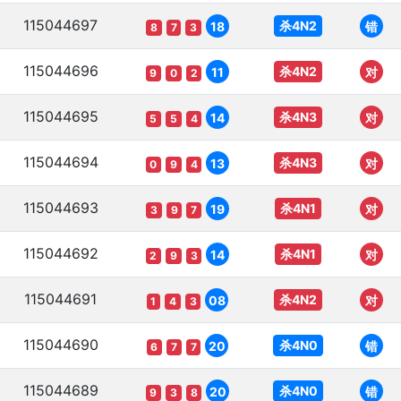
115044697
杀4N2
18
错
8
7
3
115044696
杀4N2
11
对
9
0
2
115044695
杀4N3
14
对
5
5
4
115044694
杀4N3
13
对
0
9
4
115044693
杀4N1
19
对
3
9
7
115044692
杀4N1
14
对
2
9
3
115044691
杀4N2
08
对
1
4
3
115044690
杀4N0
20
错
6
7
7
115044689
杀4N0
20
错
9
3
8